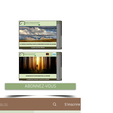
MES GUIDES PDF GRATUITS
A TELECHARGER
ABONNEZ-VOUS
BLOG
S'inscrire