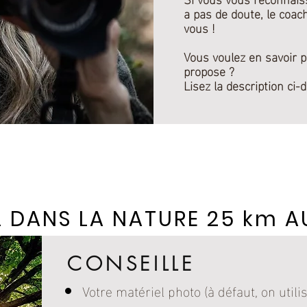
a pas de doute, le coac
vous !
Vous voulez en savoir p
propose ?
Lisez la description ci-
LE MATERIEL NECESSAIRE
L DANS LA NATURE 25 km 
CONSEILLE
Votre matériel photo (à défaut, on utili