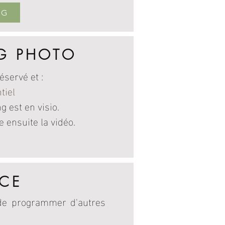
NG
G PHOTO
éservé et :
tiel
g est en visio.
 ensuite la vidéo.
NCE
 de programmer d'autres