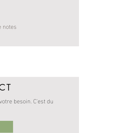
e notes
 NATURE
CT
otre besoin. C'est du