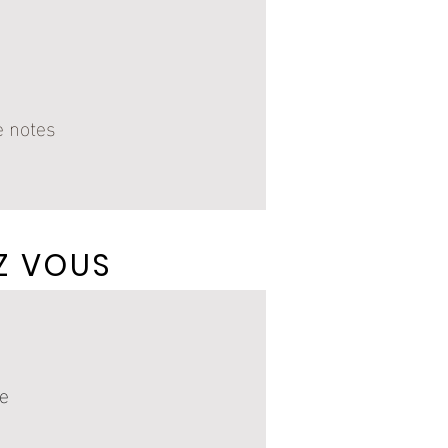
e notes
Z VOUS
ne