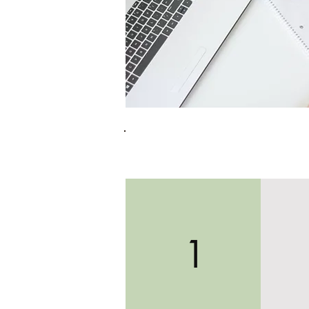
LES 5 E
1