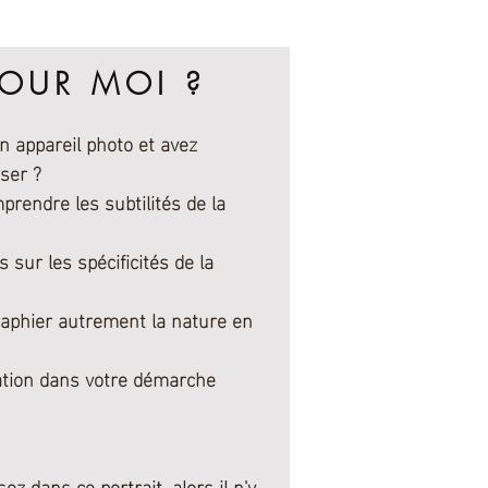
O NATURE ?
POUR MOI ?
n appareil photo et avez
iser ?
rendre les subtilités de la
 sur les spécificités de la
aphier autrement la nature en
ation dans votre démarche
z dans ce portrait, alors il n'y