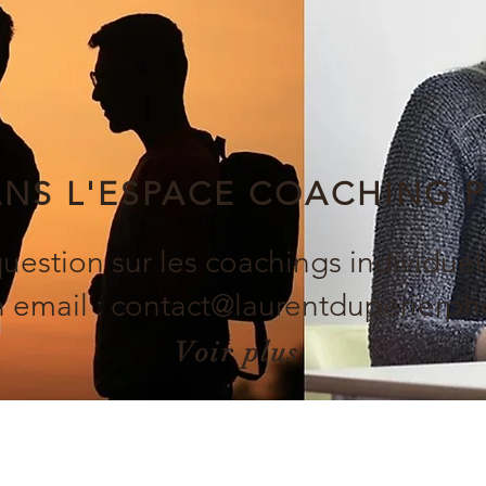
ANS L'ESPACE COACHING 
uestion sur les coachings individuel
 email :
contact@laurentduperierp
Voir plus