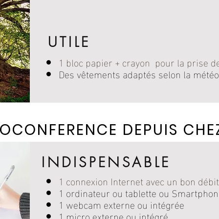
UTILE
1 bloc papier + crayon pour la prise d
Des vêtements adaptés selon la météo
SIOCONFERENCE DEPUIS CHE
INDISPENSABLE
1 connexion Internet avec un bon débit
1 ordinateur ou tablette ou Smartpho
1 webcam externe ou intégrée
1 micro externe ou intégré