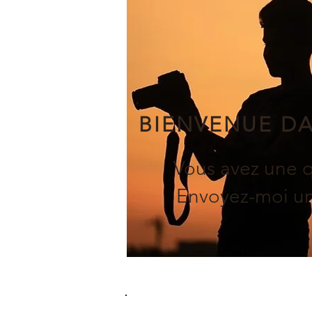
BIENVENUE D
Vous avez une q
Envoyez-moi un