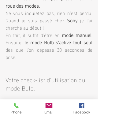
roue des modes.
Ne vous inquiétez pas, rien n’est perdu. 
Quand je suis passé chez 
Sony 
je l’ai 
cherché au début !
En fait, il suffit d’être en 
mode manuel
. 
Ensuite, 
le mode Bulb s’active tout seu
l 
dès que l’on dépasse 30 secondes de 
pose.
Votre check-list d’utilisation du 
mode Bulb.
Pour réussir votre prise de vue en pose 
longue, suivez la recette ci-dessous :
Phone
Email
Facebook
Choisissez le format 
RAW
.
Fixez votre boîtier sur un t
répied 