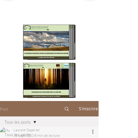
MES GUIDES PDF GRATUITS
A TELECHARGER
Post
S'inscrire
Tous les posts
Laurent Duperier
Tous les posts
24 sept. 2022
8 min de lecture