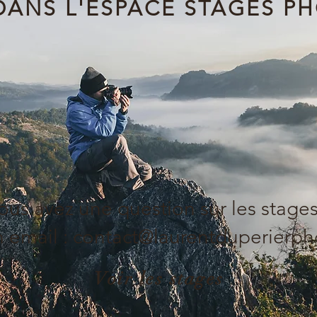
DANS L'ESPACE STAGES P
ous avez une question sur les stages
 email :
contact@laurentduperierp
Voir les stages