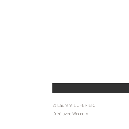
© Laurent DUPERIER.
Créé avec
Wix.com