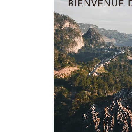
BIENVENUE 
V
Envoyez-moi un