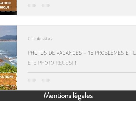
7 min de lecture
PHOTOS DE VACANCES – 15 PROBLEMES ET 
ETE PHOTO REUSSI !
Mentions légales