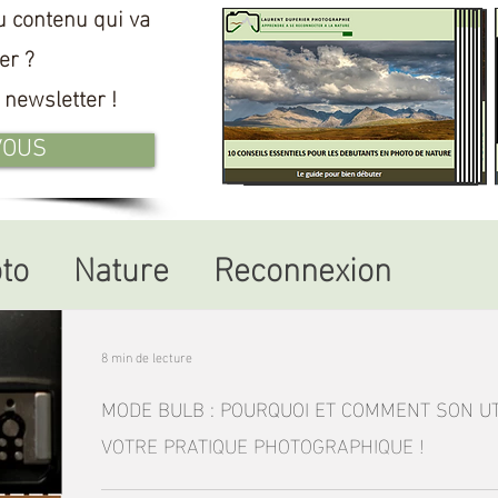
u contenu qui va
er ?
newsletter !
VOUS
to
Nature
Reconnexion
8 min de lecture
MODE BULB : POURQUOI ET COMMENT SON U
VOTRE PRATIQUE PHOTOGRAPHIQUE !