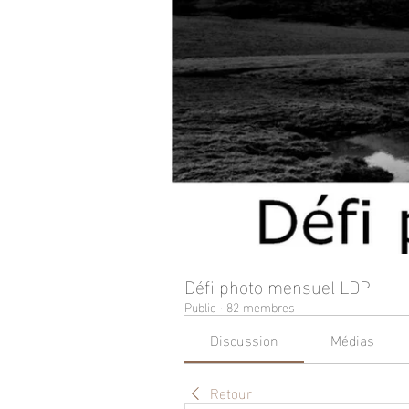
Défi photo mensuel LDP
Public
·
82 membres
Discussion
Médias
Retour