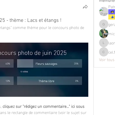
membre
Pat
5 - thème : Lacs et étangs !
ger
 étangs" comme thème pour le concours photo de 
gerard.
mic
lao
laone16
cel.
cel.ferlat
Voir tou
, 
cliquez sur "rédigez un commentaire..." ici sous 
dans le rectangle de commentaire (voir le sujet sur 