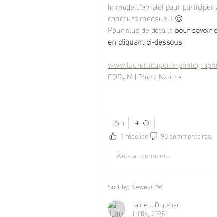
le mode d'emploi pour participer 
concours mensuel ! 😉
Pour plus de détails 
pour savoir 
en cliquant ci-dessous
 :
www.laurentduperierphotograph
FORUM | Photo Nature
1
1 réaction
90 commentaires
Write a comment...
Sort by:
Newest
Laurent Duperier
Jul 04, 2025