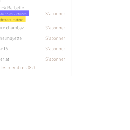
s
rick Barbette
S'abonner
Multiples victoires
Membre moteur
ard.chambaz
S'abonner
chambaz
helmayette
S'abonner
ne16
S'abonner
ferlat
S'abonner
s les membres (82)