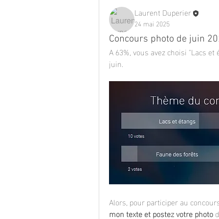
Laurent Duperier
24 mai 2025
Concours photo de juin 202
A 63%, vous avez choisi "Lacs et
juin.
Alors, pour participer au concours
mon texte et postez votre photo
 