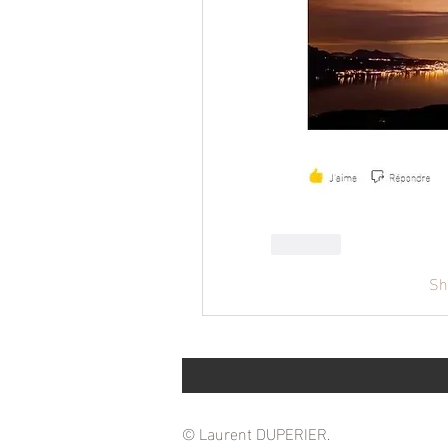
Like
Sh
© Laurent DUPERIER.