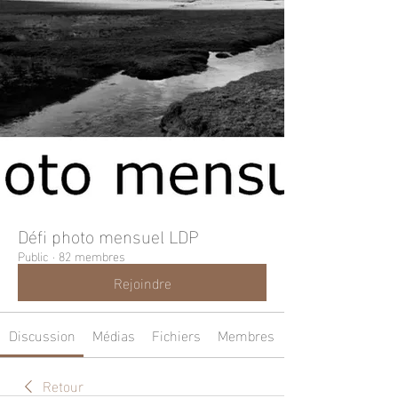
Défi photo mensuel LDP
Public
·
82 membres
Rejoindre
Discussion
Médias
Fichiers
Membres
Retour