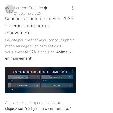
Laurent Duperier
21 décembre 2024
Concours photo de janvier 2025
- thème : animaux en
mouvement.
Le vote pour le thème 
du concours photo 
mensuel de janvier 2025 est clos.
Vous avez été 
62%
 à choisir : "
Animaux 
en mouvement
" !
Alors, pour participer au concours, 
cliquez sur "rédigez un commentaire..." 