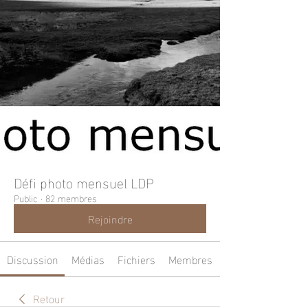
Défi photo mensuel LDP
Public
·
82 membres
Rejoindre
Discussion
Médias
Fichiers
Membres
Retour