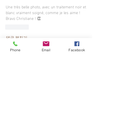
Une très belle photo, avec un traitement noir et 
blanc vraiment soigné, comme je les aime ! 
Bravo Christiane ! 👏
좋아요
댓글 펼치기
Phone
Email
Facebook
À propos
Postez une photo pour participer au
concours mensuel.
membres
Patrick Barbette
S'abonner
Multiples victoires
Membre moteur
gerard.chambaz
S'abonner
gerard.chambaz
michelmayette
S'abonner