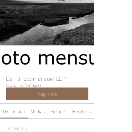
Défi photo mensuel LDP
Public
·
82 membres
Rejoindre
Discussion
Médias
Fichiers
Membres
Retour