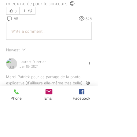
mieux notée pour le concours. 😉
0
58
625
Write a comment...
Newest
Laurent Duperier
Jan 06, 2024
Merci Patrick pour ce partage de la photo 
explicative (d'ailleurs elle-même très belle) ! 😉
Like
Phone
Email
Facebook
Show more comments
À propos
Postez une photo pour participer au
concours mensuel.