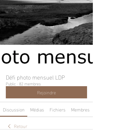
Défi photo mensuel LDP
Public
·
82 membres
Rejoindre
Discussion
Médias
Fichiers
Membres
Retour