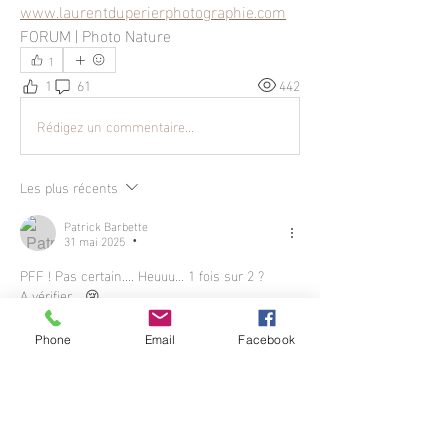
www.laurentduperierphotographie.com
FORUM | Photo Nature
1
1
61
442
Rédigez un commentaire...
Les plus récents
Patrick Barbette
31 mai 2025
•
PFF ! Pas certain.... Heuuu... 1 fois sur 2 ? 
A vérifier... 😢
J'aime
Phone
Email
Facebook
Voir plus de commentaires
À propos
Postez une photo pour participer au