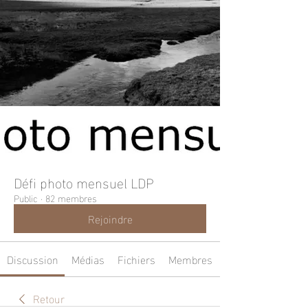
Défi photo mensuel LDP
Public
·
82 membres
Rejoindre
Discussion
Médias
Fichiers
Membres
Retour