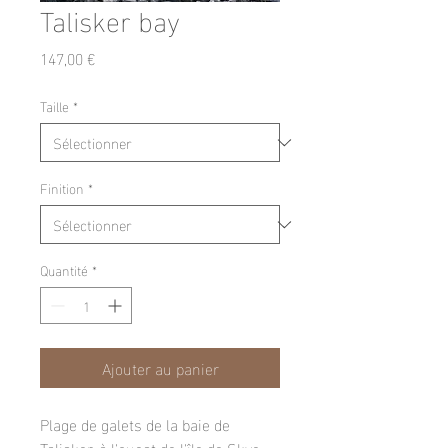
Talisker bay
Prix
147,00 €
Taille
*
Finition
*
Quantité
*
Ajouter au panier
Plage de galets de la baie de 
Talisker, à l'ouest de l'île de Skye 