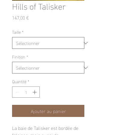
Hills of Talisker
Prix
147,00 €
Taille
*
Finition
*
Quantité
*
Ajouter au panier
La baie de Talisker est bordée de 
falaises, mais aussi de 