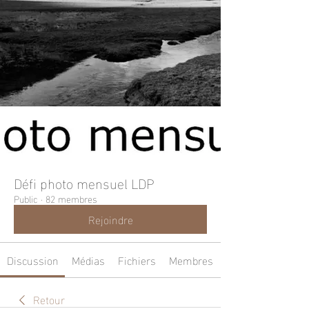
Défi photo mensuel LDP
Public
·
82 membres
Rejoindre
Discussion
Médias
Fichiers
Membres
Retour