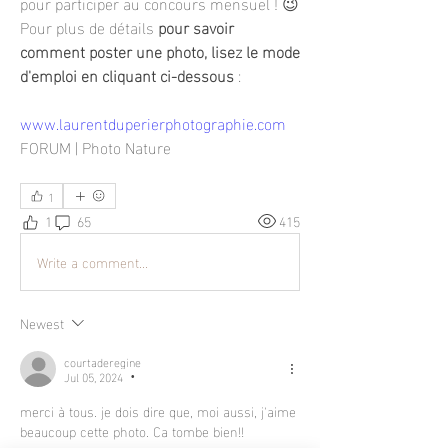
pour participer au concours mensuel ! 😉
Pour plus de détails 
pour savoir 
comment poster une photo, lisez le mode 
d'emploi en cliquant ci-dessous
 :
www.laurentduperierphotographie.com
FORUM | Photo Nature
1
1
65
415
Write a comment...
Newest
courtaderegine
Jul 05, 2024
•
merci à tous. je dois dire que, moi aussi, j'aime 
beaucoup cette photo. Ca tombe bien!!