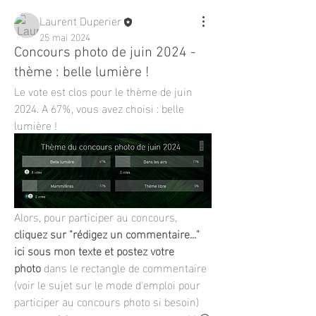
Laurent Duperier
25 mai 2024
Concours photo de juin 2024 -
thème : belle lumière !
Le vote est clos pour le thème de juin 
2024. A 67%, vous avez choisi : belle 
lumière !
Alors, pour participer au concours, 
cliquez sur "rédigez un commentaire..." 
ici sous mon texte et postez votre 
photo
 dans le rectangle de commentaire 
(voir le sujet sur le mode d'emploi pour 
participer au concours photo si besoin) 