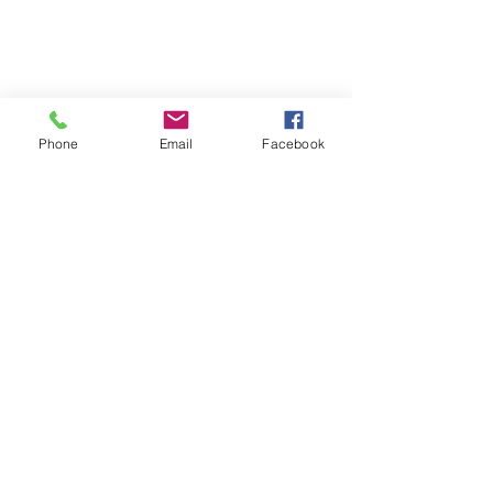
Phone
Email
Facebook
© Laurent DUPERIER.
Créé avec
Wix.com